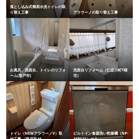
落とし込み式簡易水洗トイレの取
り替え工事
アラウーノの取り替え工事
お風呂、洗面台、トイレのリフォ
洗面台リフォーム（仁淀川町Y様
ーム(室戸市)
宅）
トイレ（NEWアラウーノV）取
ビルトイン食器洗い乾燥機（NP-
付工事 （室戸市 M...
45BS1S）の入...